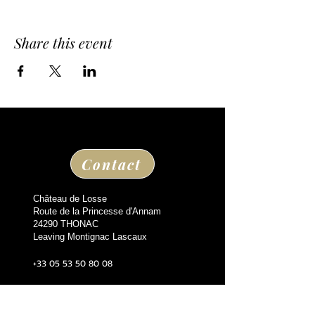
Share this event
Contact
Château de Losse
Route de la Princesse d'Annam
24290 THONAC
Leaving Montignac Lascaux
+33 05 53 50 80 08
losse@chateaudelosse.com