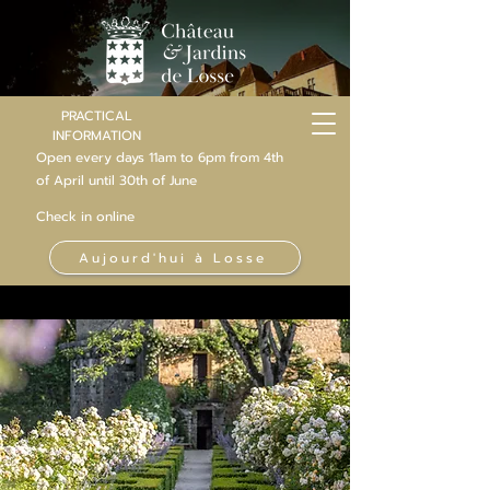
PRACTICAL
INFORMATION
Open every days 11am to 6pm from 4th
of
April
until 30th of June
Check in online
Aujourd'hui à Losse