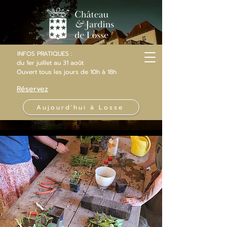
INFOS PRATIQUES :
du 1er juillet au 31 août
Ouvert
tous les jours
de 10h
à 18h
Réservez
Aujourd'hui à Losse