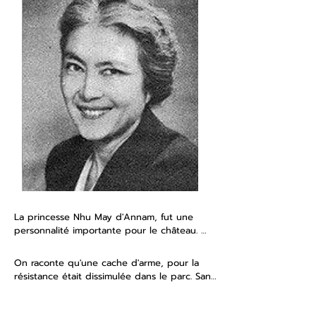
On peut lire sur la façade du châtelet : « 
L'homme fait ce que peut, la fortune ce que 
veut »

La « Fortune » signifiait à l'époque le destin, 
si présent à l'esprit de Jean de Losse à 
travers les vicissitudes et les succès de sa 
vie.
La princesse Nhu May d'Annam, fut une 
personnalité importante pour le château. 
Fille de l'empereur Hàm Nghi d'Annam, qui 
régna de 1884 à 1885 sur la province 
On raconte qu'une cache d'arme, pour la 
d'Annam au Vietnam actuel. Elle entra en 
résistance était dissimulée dans le parc. Sans 
cours préparatoire au Lycée Henri IV, à Paris, 
héritier, la Princesse Nhu May légua le 
pour intégrer par la suite, l'Institut National 
château à son neveu lors de sa retraite. 

Agronomique, où elle fut la seule femme de 