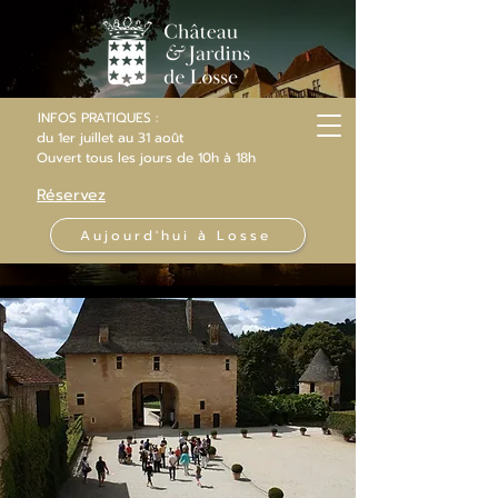
INFOS PRATIQUES :
du 1er juillet au 31 août
Ouvert
tous les jours
de 10h
à 18h
Réservez
Aujourd'hui à Losse