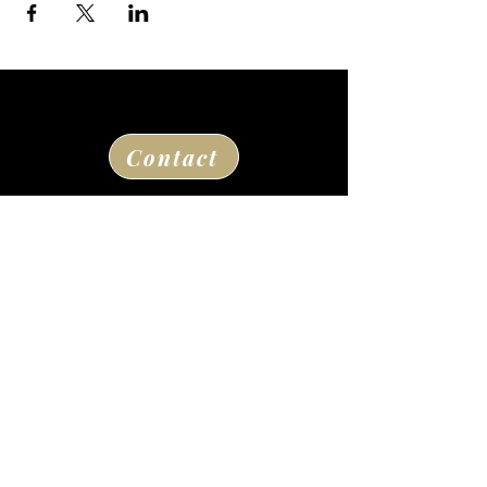
Contact
Route de la Princesse d'Annam
24290 Thonac
à la sortie de Montignac Lascaux
05 53 50 80 08
losse@chateaudelosse.com
Suivez nous sur