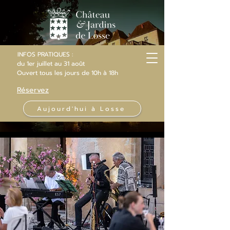
INFOS PRATIQUES :
du 1er juillet au 31 août
Ouvert
tous les jours
de 10h
à 18h
Réservez
Aujourd'hui à Losse