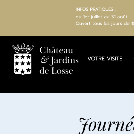
INFOS PRATIQUES :
du 1er juillet au 31 août
Ouvert
tous les jours
de 
VOTRE VISITE
Journée