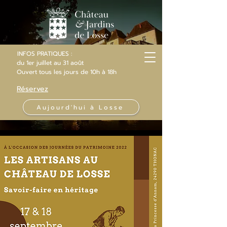
INFOS PRATIQUES :
du 1er juillet au 31 août
Ouvert
tous les jours
de 10h
à 18h
Réservez
Aujourd'hui à Losse