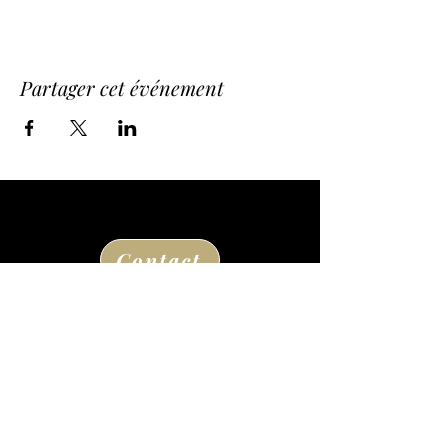
Partager cet événement
Contact
Route de la Princesse d'Annam
24290 Thonac
à la sortie de Montignac Lascaux
05 53 50 80 08
losse@chateaudelosse.com