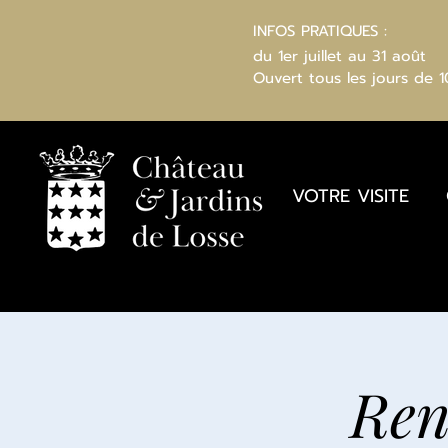
INFOS PRATIQUES :
du 1er juillet au 31 août
Ouvert
tous les jours
de 
VOTRE VISITE
Ren