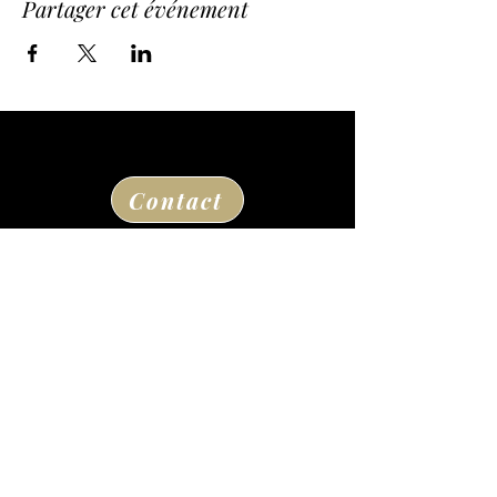
Partager cet événement
Contact
Route de la Princesse d'Annam
24290 Thonac
à la sortie de Montignac Lascaux
05 53 50 80 08
losse@chateaudelosse.com
Suivez nous sur