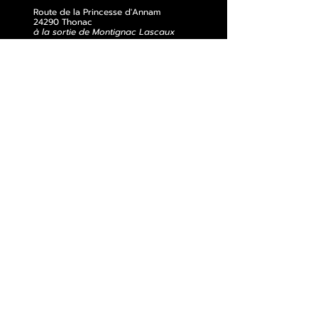
Route de la Princesse d'Annam
24290 Thonac
à la sortie de Montignac Lascaux
05 53 50 80 08
losse@chateaudelosse.com
Suivez nous sur
Informations
NOTRE BEAU GÎTE SUR LA PROPRIÉTÉ
BLOG
MENTIONS LEGALES
PARTENAIRES ET LABELS