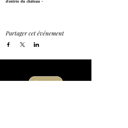
𝐝'𝐞𝐧𝐭𝐫𝐞́𝐞 𝐝𝐮 𝐜𝐡𝐚̂𝐭𝐞𝐚𝐮 - 
Partager cet événement
Contact
Route de la Princesse d'Annam
24290 Thonac
à la sortie de Montignac Lascaux
05 53 50 80 08