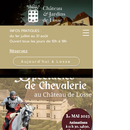
INFOS PRATIQUES :
du 1er juillet au 31 août
Ouvert
tous les jours
de 10h
à 18h
Réservez
Aujourd'hui à Losse