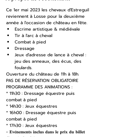
Ce 1er mai 2023 les chevaux d'Estreguil 
reviennent à Losse pour la deuxième 
année à l'occasion de château en fête.
Escrime artistique & médiévale
Tir à l'arc à cheval
Combat à pied
Dressage
Jeux d'adresse de lance à cheval : 
jeu des anneaux, des écus, des 
foulards. 
Ouverture du château de 11h à 18h. 
PAS DE RÉSERVATION OBLIGATOIRE
PROGRAMME DES ANIMATIONS : 
* 11h30 : Dressage équestre puis 
combat à pied  
* 14h30 : Jeux équestres 
* 16h00 : Dressage équestre puis 
combat à pied  
* 17h30 : Jeux équestres
- 𝐄𝐯𝐞́𝐧𝐞𝐦𝐞𝐧𝐭𝐬 𝐢𝐧𝐜𝐥𝐮𝐬 𝐝𝐚𝐧𝐬 𝐥𝐞 𝐩𝐫𝐢𝐱 𝐝𝐮 𝐛𝐢𝐥𝐥𝐞𝐭 