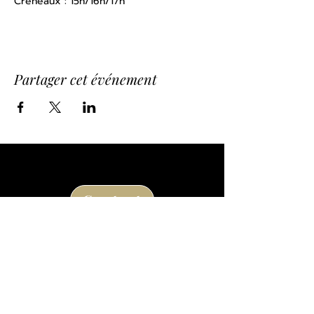
Créneaux : 15h/16h/17h
Partager cet événement
Contact
Route de la Princesse d'Annam
24290 Thonac
à la sortie de Montignac Lascaux
05 53 50 80 08
losse@chateaudelosse.com