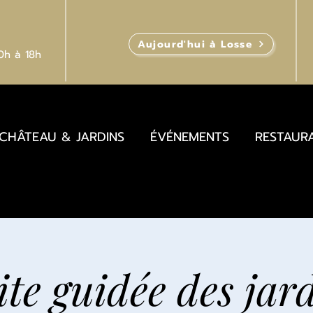
Aujourd'hui à Losse
10h
à 18h
CHÂTEAU & JARDINS
ÉVÉNEMENTS
RESTAUR
ite guidée des jar