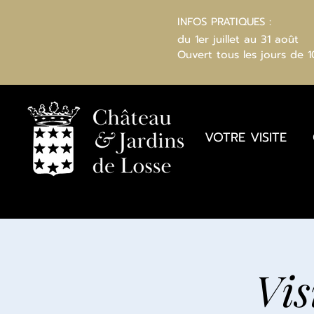
INFOS PRATIQUES :
du 1er juillet au 31 août
Ouvert
tous les jours
de 
VOTRE VISITE
Vis