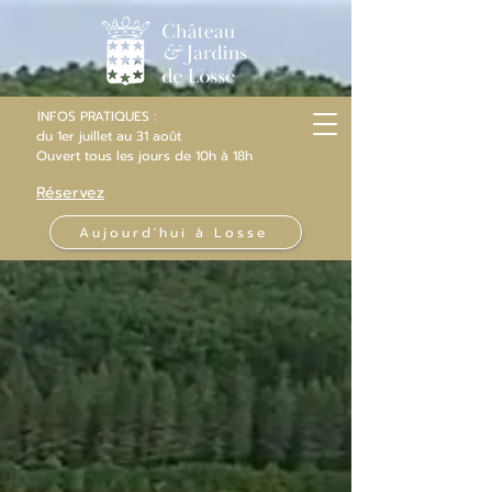
INFOS PRATIQUES :
du 1er juillet au 31 août
Ouvert
tous les jours
de 10h
à 18h
Réservez
Aujourd'hui à Losse