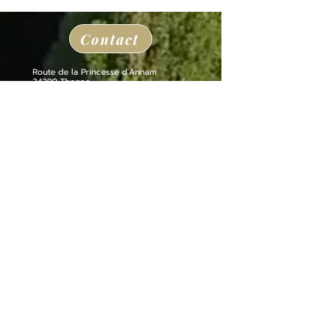
Contact
Route de la Princesse d'Annam
24290 Thonac
à la sortie de Montignac Lascaux
05 53 50 80 08
losse@chateaudelosse.com
Suivez nous sur
Informations
NOTRE BEAU GÎTE SUR LA PROPRIÉTÉ
BLOG