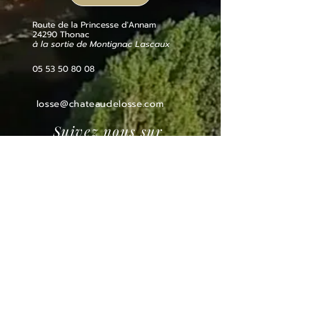
Route de la Princesse d'Annam
24290 Thonac
à la sortie de Montignac Lascaux
05 53 50 80 08
losse@chateaudelosse.com
Suivez nous sur
Informations
NOTRE BEAU GÎTE SUR LA PROPRIÉTÉ
BLOG
MENTIONS LEGALES
PARTENAIRES ET LABELS